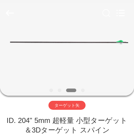
©
2020
-
2026
Consistent
Arrows.
All
Rights
家
Reserved.
製
品
私
達
ターゲット矢
に
ID. 204" 5mm 超軽量 小型ターゲット
つ
＆3Dターゲット スパイン