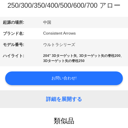
い
250/300/350/400/500/600/700 アロー
て
起源の場所:
中国
工
Consistent Arrows
ブランド名:
場
モデル番号:
ウルトラシリーズ
旅
,
,
ハイライト:
204" 3Dターゲット矢
3Dターゲット矢の脊柱200
3Dターゲット矢の脊柱250
行
お問い合わせ!
品
質
詳細を展開する
管
理
類似品