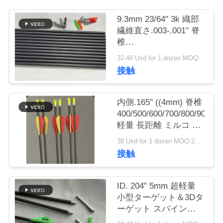
私
9.3mm 23/64" 3k 織部
繊維直さ.003-.001" 脊
達
椎
250/300/350/400/500/600
に
32-48 Usd for 1 dozen MOQ:2ダース
3D 室内 大直径 標的矢
接触
印
連
絡
内側.165" ((4mm) 脊椎
400/500/600/700/800/900/10
し
軽量 長距離 ミルコ 直
径 ウィンフライ 標的
な
38 Usd for 1 dozen MOQ:2ダース
矢印
接触
さ
い
ID. 204" 5mm 超軽量
小型ターゲット＆3Dタ
ーゲット スパイン
引
250/300/350/400/500/600/70