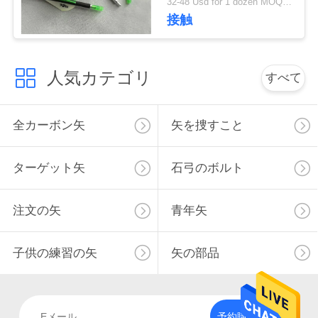
32-48 Usd for 1 dozen MOQ:2ダース
アロー
用
接触
を
要
人気カテゴリ
すべて
求
全カーボン矢
矢を捜すこと
し
な
ターゲット矢
石弓のボルト
さ
注文の矢
青年矢
い
子供の練習の矢
矢の部品
地
図
予約購読して下