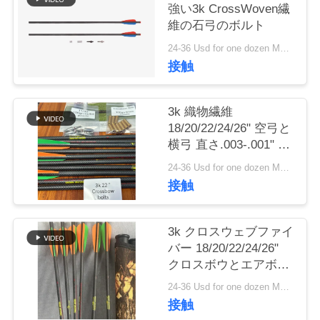
強い3k CrossWoven繊
私
維の石弓のボルト
24-36 Usd for one dozen MOQ:2ダース
達
接触
に
連
3k 織物繊維
18/20/22/24/26" 空弓と
絡
横弓 直さ.003-.001" 矢
とボルト
し
24-36 Usd for one dozen MOQ:2ダース
接触
な
さ
3k クロスウェブファイ
バー 18/20/22/24/26"
い
クロスボウとエアボウ
の直さ.003-.001" 矢と
24-36 Usd for one dozen MOQ:2ダース
クロスボウのボルト
引
接触