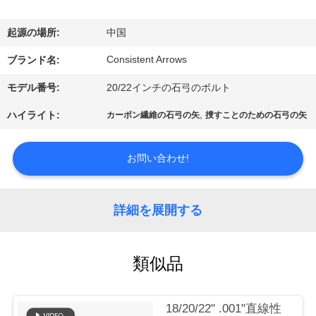
い
て
起源の場所:
中国
Consistent Arrows
ブランド名:
工
モデル番号:
20/22インチの石弓のボルト
場
,
ハイライト:
カーボン繊維の石弓の矢
捜すことのための石弓の矢
旅
行
お問い合わせ!
品
詳細を展開する
質
類似品
管
理
18/20/22" .001"直線性