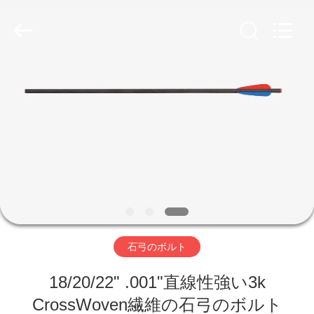
©
2020
-
2026
Consistent
Arrows.
All
Rights
家
Reserved.
製
品
私
達
石弓のボルト
に
18/20/22" .001"直線性強い3k
つ
CrossWoven繊維の石弓のボルト