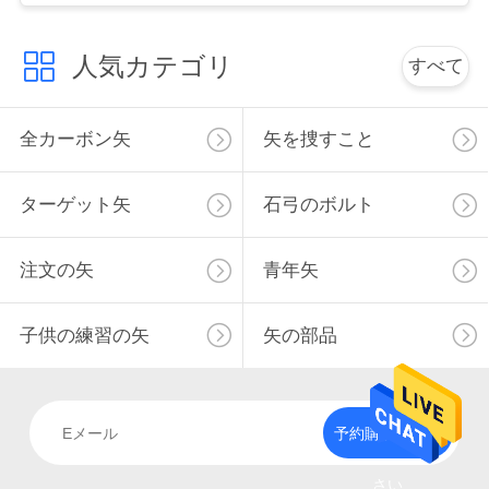
用
人気カテゴリ
を
すべて
要
全カーボン矢
矢を捜すこと
求
し
ターゲット矢
石弓のボルト
な
注文の矢
青年矢
さ
い
子供の練習の矢
矢の部品
地
予約購読して下
図
さい