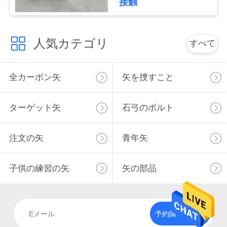
接触
用
を
人気カテゴリ
すべて
要
求
全カーボン矢
矢を捜すこと
し
ターゲット矢
石弓のボルト
な
さ
注文の矢
青年矢
い
子供の練習の矢
矢の部品
地
図
予約購読して下