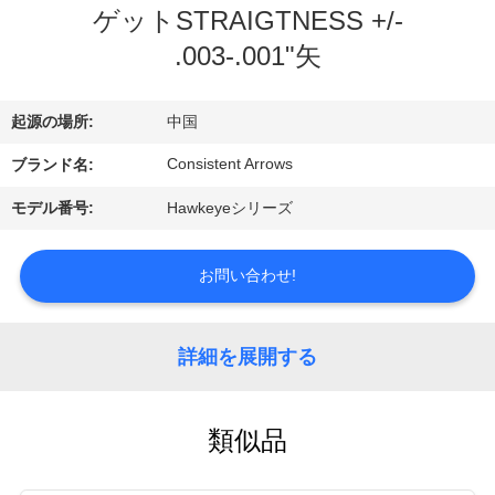
い
ゲットSTRAIGTNESS +/-
て
.003-.001"矢
工
起源の場所:
中国
場
Consistent Arrows
ブランド名:
旅
モデル番号:
Hawkeyeシリーズ
行
お問い合わせ!
品
詳細を展開する
質
管
類似品
理