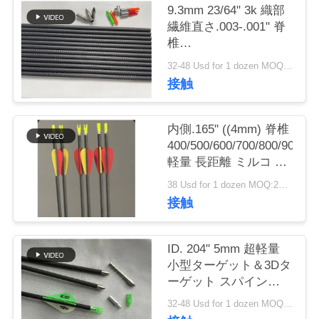
9.3mm 23/64" 3k 織部
私
繊維直さ.003-.001" 脊
椎
達
250/300/350/400/500/600
32-48 Usd for 1 dozen MOQ:2ダース
3D 室内 大直径 標的矢
に
接触
印
連
内側.165" ((4mm) 脊椎
絡
400/500/600/700/800/900/10
軽量 長距離 ミルコ 直
し
径 ウィンフライ 標的
38 Usd for 1 dozen MOQ:2ダース
矢印
な
接触
さ
ID. 204" 5mm 超軽量
い
小型ターゲット＆3Dタ
ーゲット スパイン
250/300/350/400/500/600/70
引
32-48 Usd for 1 dozen MOQ:2ダース
アロー