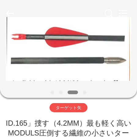
©
2020
-
2026
Consistent
Arrows.
All
Rights
家
Reserved.
製
品
私
達
ターゲット矢
に
ID.165」捜す（4.2MM）最も軽く高い
つ
MODULS圧倒する繊維の小さいター