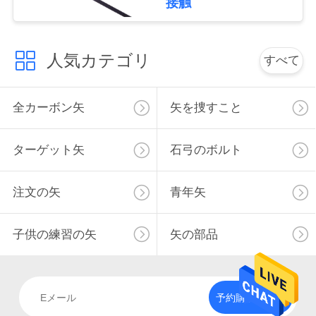
接触
用
を
人気カテゴリ
すべて
要
求
全カーボン矢
矢を捜すこと
し
ターゲット矢
石弓のボルト
な
さ
注文の矢
青年矢
い
子供の練習の矢
矢の部品
地
図
予約購読して下