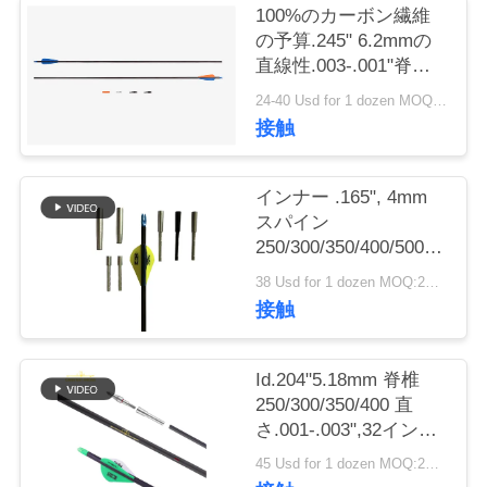
100%のカーボン繊維
私
の予算.245" 6.2mmの
直線性.003-.001"脊柱
達
250/300/340/400/500の
24-40 Usd for 1 dozen MOQ:2ダース
捜す矢のベーン/羽
に
接触
連
インナー .165", 4mm
絡
スパイン
250/300/350/400/500/600/80
し
.003"-.001" 軽量 小型
38 Usd for 1 dozen MOQ:2ダース
径 ハンティングターゲ
な
接触
ット ウィンフライ ア
さ
ロー
Id.204"5.18mm 脊椎
い
250/300/350/400 直
さ.001-.003",32インチ
軽量 5mm 超標的と狩
引
45 Usd for 1 dozen MOQ:2ダース
猟矢