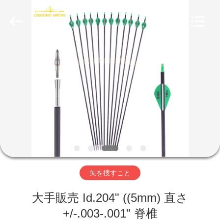
©
2020
-
2026
Consistent
Arrows.
All
Rights
家
Reserved.
製
品
私
達
矢を捜すこと
に
大手販売 Id.204" ((5mm) 直さ
つ
+/-.003-.001" 脊椎