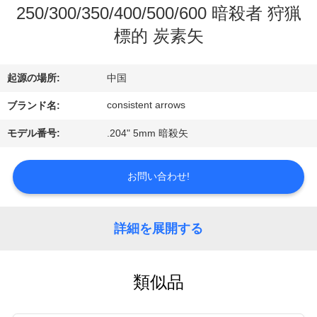
い
250/300/350/400/500/600 暗殺者 狩猟
て
標的 炭素矢
工
起源の場所:
中国
場
consistent arrows
ブランド名:
旅
モデル番号:
.204" 5mm 暗殺矢
行
お問い合わせ!
品
詳細を展開する
質
管
類似品
理