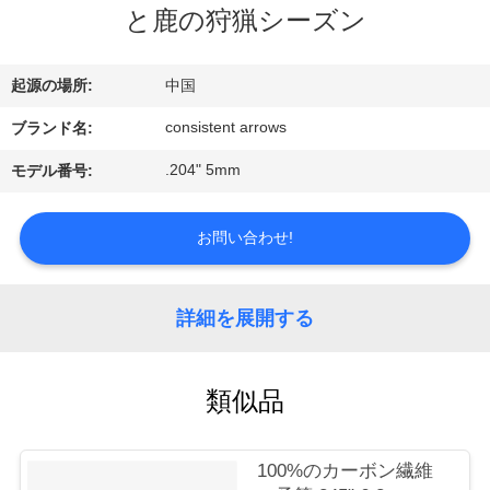
い
と鹿の狩猟シーズン
て
起源の場所:
中国
工
consistent arrows
ブランド名:
場
.204" 5mm
モデル番号:
旅
お問い合わせ!
行
詳細を展開する
品
質
類似品
管
理
100%のカーボン繊維