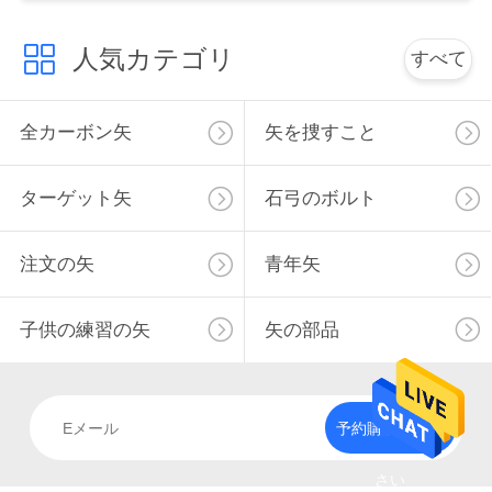
用
人気カテゴリ
すべて
を
要
全カーボン矢
矢を捜すこと
求
し
ターゲット矢
石弓のボルト
な
注文の矢
青年矢
さ
い
子供の練習の矢
矢の部品
地
予約購読して下
図
さい