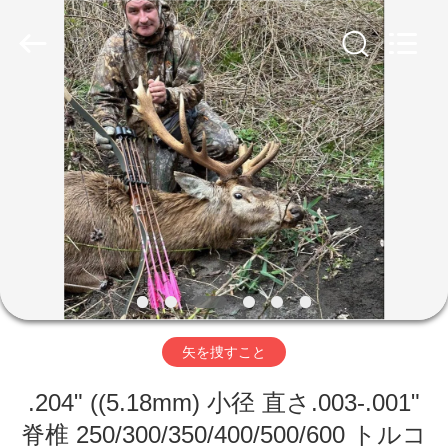
©
2020
-
2026
Consistent
Arrows.
All
Rights
家
Reserved.
製
品
私
達
矢を捜すこと
に
.204" ((5.18mm) 小径 直さ.003-.001"
つ
脊椎 250/300/350/400/500/600 トルコ