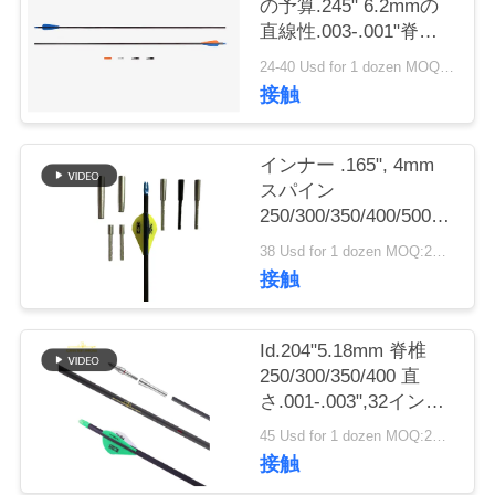
の予算.245" 6.2mmの
直線性.003-.001"脊柱
私
250/300/340/400/500の
24-40 Usd for 1 dozen MOQ:2ダース
捜す矢のベーン/羽
達
接触
に
インナー .165", 4mm
連
スパイン
絡
250/300/350/400/500/600/80
.003"-.001" 軽量 小型
38 Usd for 1 dozen MOQ:2ダース
し
径 ハンティングターゲ
接触
ット ウィンフライ ア
な
ロー
さ
Id.204"5.18mm 脊椎
250/300/350/400 直
い
さ.001-.003",32インチ
軽量 5mm 超標的と狩
45 Usd for 1 dozen MOQ:2ダース
猟矢
接触
引