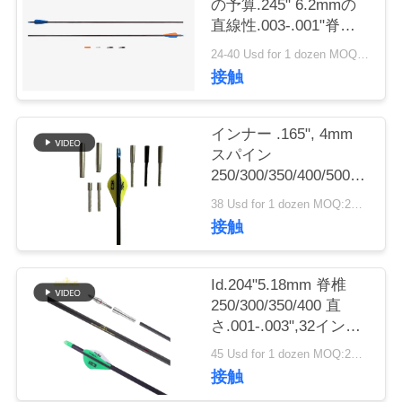
の予算.245" 6.2mmの
直線性.003-.001"脊柱
私
250/300/340/400/500の
24-40 Usd for 1 dozen MOQ:2ダース
捜す矢のベーン/羽
達
接触
に
インナー .165", 4mm
連
スパイン
絡
250/300/350/400/500/600/80
.003"-.001" 軽量 小型
38 Usd for 1 dozen MOQ:2ダース
し
径 ハンティングターゲ
接触
ット ウィンフライ ア
な
ロー
さ
Id.204"5.18mm 脊椎
250/300/350/400 直
い
さ.001-.003",32インチ
軽量 5mm 超標的と狩
45 Usd for 1 dozen MOQ:2ダース
猟矢
接触
引