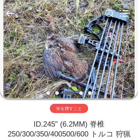
©
2020
-
2026
Consistent
Arrows.
All
Rights
家
Reserved.
製
品
私
達
矢を捜すこと
に
ID.245" (6.2MM) 脊椎
つ
250/300/350/400500/600 トルコ 狩猟