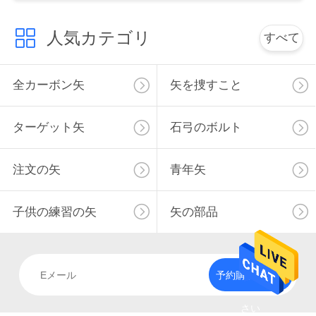
用
人気カテゴリ
すべて
を
要
全カーボン矢
矢を捜すこと
求
し
ターゲット矢
石弓のボルト
な
注文の矢
青年矢
さ
い
子供の練習の矢
矢の部品
地
予約購読して下
図
さい