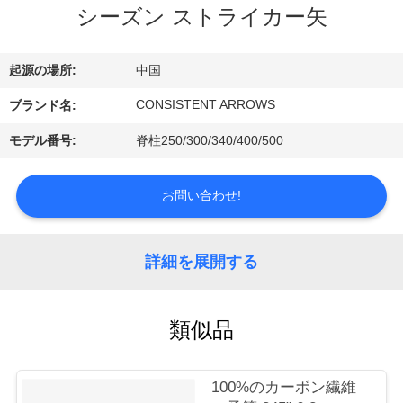
い
シーズン ストライカー矢
て
起源の場所:
中国
工
CONSISTENT ARROWS
ブランド名:
場
モデル番号:
脊柱250/300/340/400/500
旅
お問い合わせ!
行
詳細を展開する
品
質
類似品
管
理
100%のカーボン繊維