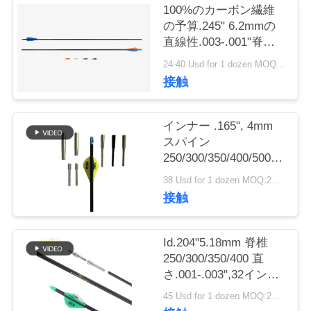
100%のカーボン繊維
私
の予算.245" 6.2mmの
直線性.003-.001"脊柱
達
250/300/340/400/500の
24-40 Usd for 1 dozen MOQ:2ダース
捜す矢のベーン/羽
に
接触
連
インナー .165", 4mm
絡
スパイン
250/300/350/400/500/600/80
し
.003"-.001" 軽量 小型
38 Usd for 1 dozen MOQ:2ダース
径 ハンティングターゲ
な
接触
ット ウィンフライ ア
さ
ロー
Id.204"5.18mm 脊椎
い
250/300/350/400 直
さ.001-.003",32インチ
軽量 5mm 超標的と狩
引
45 Usd for 1 dozen MOQ:2ダース
猟矢