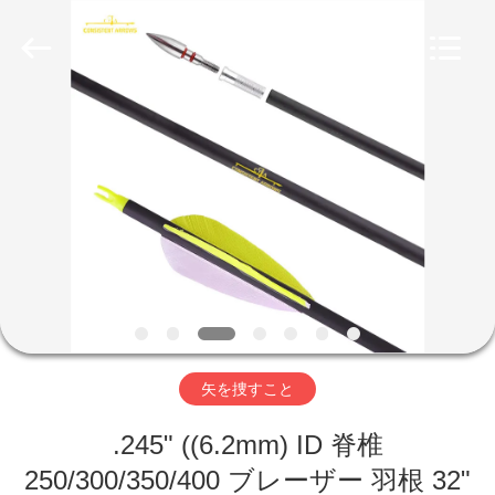
©
2020
-
2026
Consistent
Arrows.
All
Rights
家
Reserved.
製
品
私
達
矢を捜すこと
に
.245" ((6.2mm) ID 脊椎
つ
250/300/350/400 ブレーザー 羽根 32"