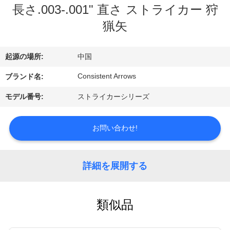
い
長さ.003-.001" 直さ ストライカー 狩
て
猟矢
工
起源の場所:
中国
場
Consistent Arrows
ブランド名:
旅
モデル番号:
ストライカーシリーズ
行
お問い合わせ!
品
詳細を展開する
質
管
類似品
理