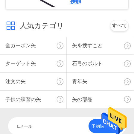
接触
用
を
人気カテゴリ
すべて
要
求
全カーボン矢
矢を捜すこと
し
ターゲット矢
石弓のボルト
な
さ
注文の矢
青年矢
い
子供の練習の矢
矢の部品
地
図
予約購読して下