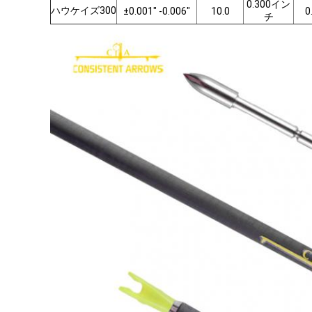
0.300イン
ハウケイズ300
±0.001" -0.006"
10.0
0
チ