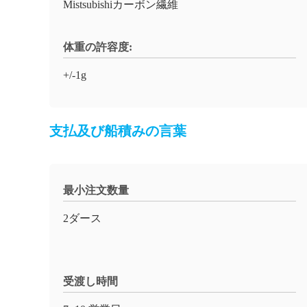
Mistsubishiカーボン繊維
体重の許容度:
+/-1g
支払及び船積みの言葉
最小注文数量
2ダース
受渡し時間