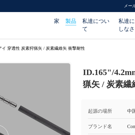
メール m
家
製品
私達につい
私達に
て
しなさ
ーキーアイ 穿透性 炭素狩猟矢 / 炭素繊維矢 衝撃耐性
ID.165"/
猟矢 / 炭素
起源の場所
中
ブランド名
Con