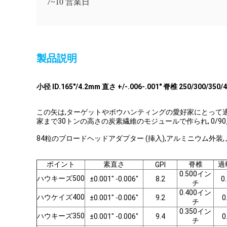
7~10 営業日
製品説明
小径 ID.165"/4.2mm 直さ +/-.006-.001" 脊椎 250/300
この矢は,ターゲットやボウハンティングの愛好家にとって適しています
家まで30トンの高さの炭素繊維のモジュールで作られ, 0/90度向
84粒のブロードヘッドアダプター (挿入),アルミニウム外
ポイント
素直さ
脊椎
過
GPI
0.500イン
ハウキーズ500
±0.001" -0.006"
8.2
0
チ
0.400イン
ハウケイズ400
±0.001" -0.006"
9.2
0
チ
0.350イン
ハウキーズ350
±0.001" -0.006"
9.4
0
チ