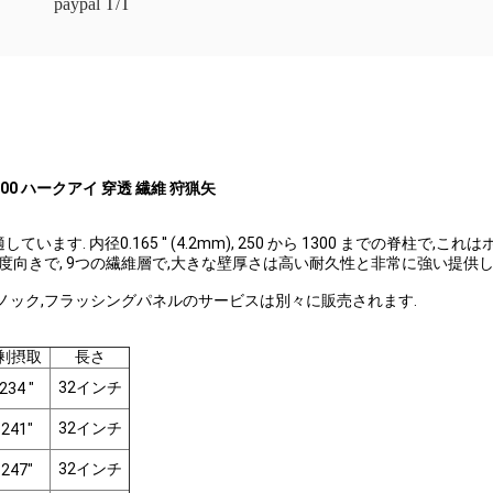
paypal T/T
/350/400 ハークアイ 穿透 繊維 狩猟矢
. 内径0.165 ′′ (4.2mm), 250 から 1300 までの脊柱
きで, 9つの繊維層で,大きな壁厚さは高い耐久性と非常に強い提供します.Bowhu
装,ノック,フラッシングパネルのサービスは別々に販売されます.
剰摂取
長さ
32インチ
.234 "
32インチ
.241"
32インチ
.247"