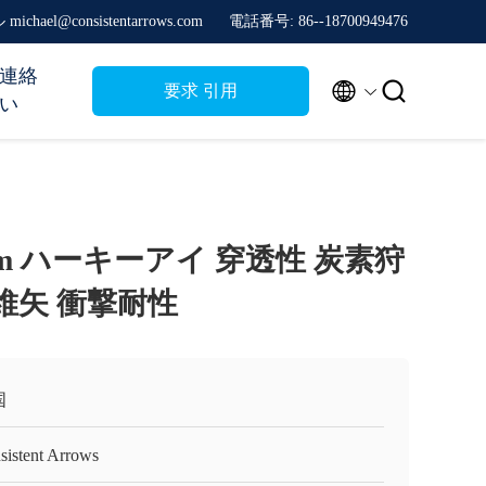
ichael@consistentarrows.com
電話番号: 86--18700949476
連絡


要求 引用
い
4.2mm ハーキーアイ 穿透性 炭素狩
繊維矢 衝撃耐性
国
sistent Arrows