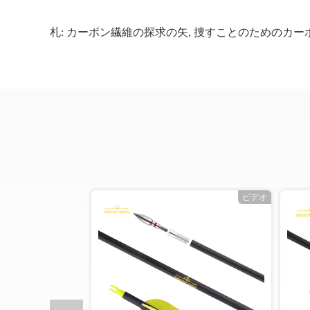
札:
カーボン繊維の探求の矢
,
捜すことのためのカー
オ
ビデオ