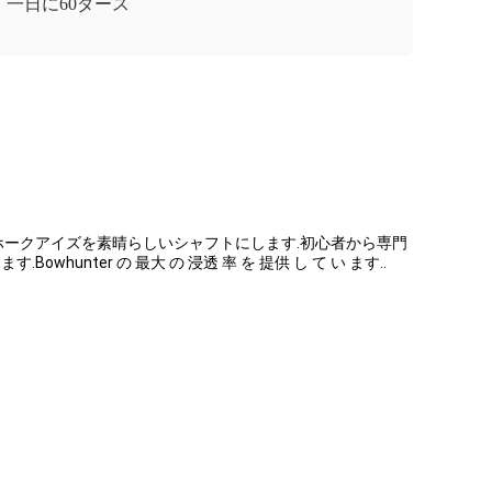
一日に60ダース
で,これはホークアイズを素晴らしいシャフトにします.初心者から専門
nter の 最大 の 浸透 率 を 提供 し て い ます..