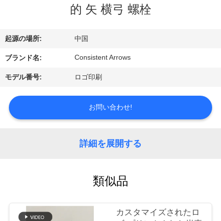
い
的 矢 横弓 螺栓
て
起源の場所:
中国
工
Consistent Arrows
ブランド名:
場
モデル番号:
ロゴ印刷
旅
お問い合わせ!
行
詳細を展開する
品
質
類似品
管
理
カスタマイズされたロ