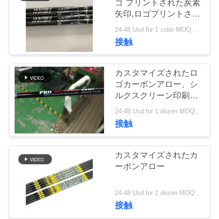
ゴ プリントされた炭素
矢印,ロゴプリントされ
私
た矢印,カスタマイズさ
24-48 Usd for 1 color MOQ:12pcs
れた狩猟と標的矢印,横
達
接触
弓ボルト
に
カスタマイズされたロ
連
ゴカーボンアロー、シ
絡
ルクスクリーン印刷矢
印、熱転写ロゴ印刷木
24-48 Usd for 1 dozen MOQ:12pcs
し
材およびカモフラージ
接触
ュパターン矢印
な
さ
カスタマイズされたカ
ーボンアロー
い
24-48 Usd for 1 dozen MOQ:12PCS
接触
引