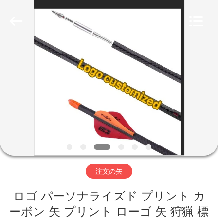
©
2020
-
2026
Consistent
Arrows.
All
Rights
家
Reserved.
製
品
私
達
注文の矢
に
ロゴ パーソナライズド プリント カ
つ
ーボン 矢 プリント ローゴ 矢 狩猟 標