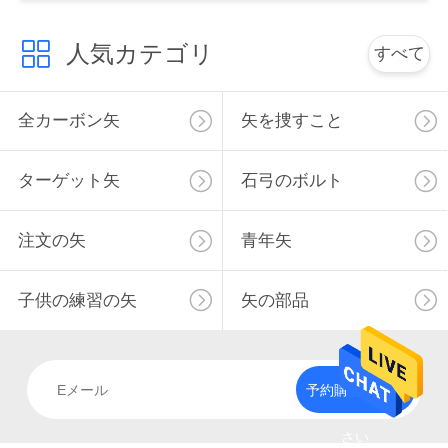
用
人気カテゴリ
すべて
を
要
全カーボン矢
矢を捜すこと
求
し
ターゲット矢
石弓のボルト
な
注文の矢
青年矢
さ
い
子供の練習の矢
矢の部品
地
予約購読して下
図
さい