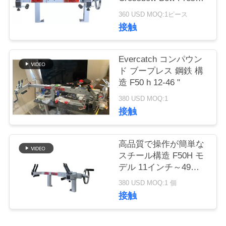
with Draw Board
360 USD MOQ:1ピース
私
接触
達
に
Evercatch コンパウン
ド ブープレス 鋼鉄 構
連
造 F50 h 12-46 "
絡
380 USD MOQ:1
接触
し
な
高品質で操作が簡単な
スチール構造 F50H モ
さ
デル 11インチ～49イ
ンチのアクスルに対応
い
380 USD MOQ:1 個
ドローボード付きボウ
接触
プレス
引