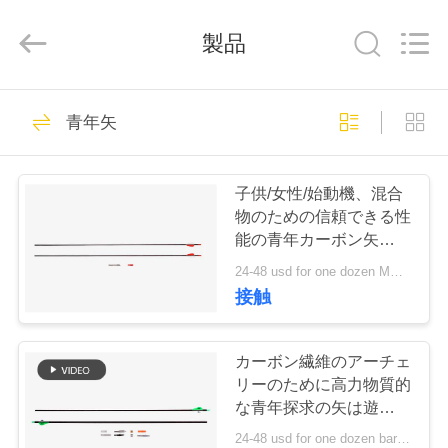
©
2020
-
製品
2026
Consistent
Arrows.
All
Rights
家
29
Reserved.
青年矢
全カーボン矢
製
子供/女性/始動機、混合
品
物のための信頼できる性
能の青年カーボン矢は弓
を反曲する
24-48 usd for one dozen MOQ:ご使用前に製品が良好な状態であることをご確認ください。異常がある場合は使用しないでください。改変は固く禁止されています。違法行為は固く禁止されています。現地の法律を遵守してください。
私
接触
93
達
に
カーボン繊維のアーチェ
矢を捜すこと
リーのために高力物質的
つ
な青年探求の矢は遊びま
す
24-48 usd for one dozen bare shafts MOQ:ご使用前に製品が良好な状態であることをご確認ください。異常がある場合は使用しないでください。改変は固く禁止されています。違法行為は固く禁止されています。現地の法律を遵守してください。