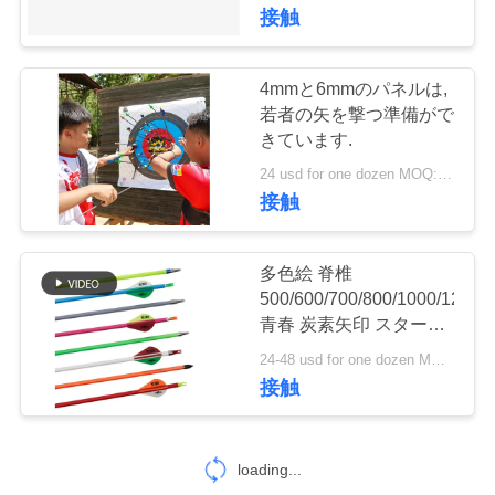
い
接触
て
4mmと6mmのパネルは,
46
工
若者の矢を撃つ準備がで
きています.
ターゲット矢
場
24 usd for one dozen MOQ:ご使用前に製品が良好な状態であることをご確認ください。異常がある場合は使用しないでください。改変は固く禁止されています。違法行為は固く禁止されています。現地の法律を遵守してください。
接触
旅
行
多色絵 脊椎
500/600/700/800/1000/1200/
品
青春 炭素矢印 スタート
11
炭素繊維矢印
24-48 usd for one dozen MOQ:ご使用前に製品が良好な状態であることをご確認ください。異常がある場合は使用しないでください。改変は固く禁止されています。違法行為は固く禁止されています。現地の法律を遵守してください。
質
接触
注文の矢
管
理
loading...