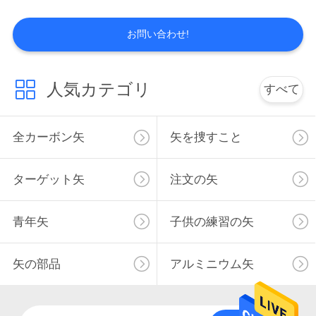
私
お問い合わせ!
14
達
に
青年矢
人気カテゴリ
すべて
連
全カーボン矢
矢を捜すこと
絡
し
ターゲット矢
注文の矢
な
13
青年矢
子供の練習の矢
さ
子供の練習の矢
い
矢の部品
アルミニウム矢
引