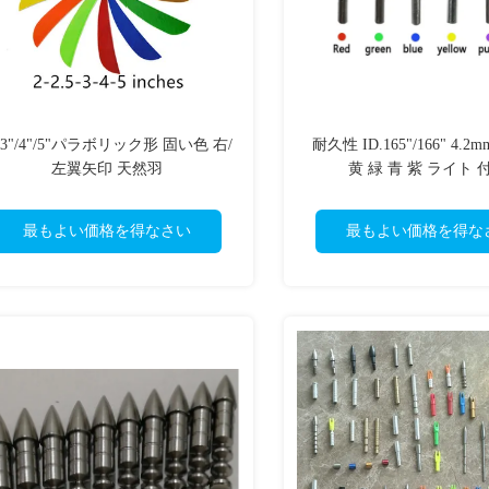
"/3"/4"/5"パラボリック形 固い色 右/
耐久性 ID.165"/166" 4.2
左翼矢印 天然羽
黄 緑 青 紫 ライト 
最もよい価格を得なさい
最もよい価格を得な