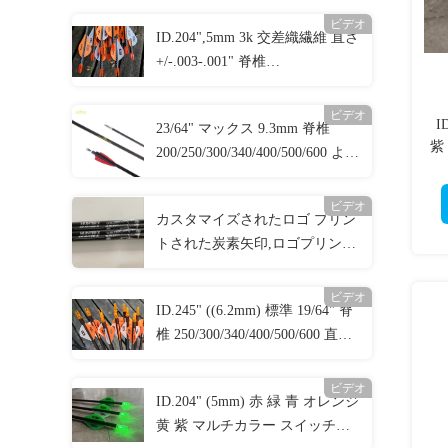
ビデオ
ID.204",5mm 3k 交差織繊維 直さ
+/-.003-.001" 脊椎
250/300/340/400/500 3K 暗殺者
狩猟矢
ビデオ
I
23/64" マックス 9.3mm 脊椎
紫
200/250/300/340/400/500/600 より
大きな直径 直さ.003-.001" 3D タ
ーゲット矢印
ビデオ
カスタマイズされたロゴ プリン
トされた炭素矢印,ロゴプリント
された矢印,カスタマイズされた
狩猟と標的矢印,横弓ボルト
ビデオ
ID.245" ((6.2mm) 標準 19/64" 脊
椎 250/300/340/400/500/600 直さ
+/-.003-.001" 狩猟/標的攻撃矢
ビデオ
ID.204" (5mm) 赤 緑 青 オレンジ
黄 紫 マルチカラー スイッチ付