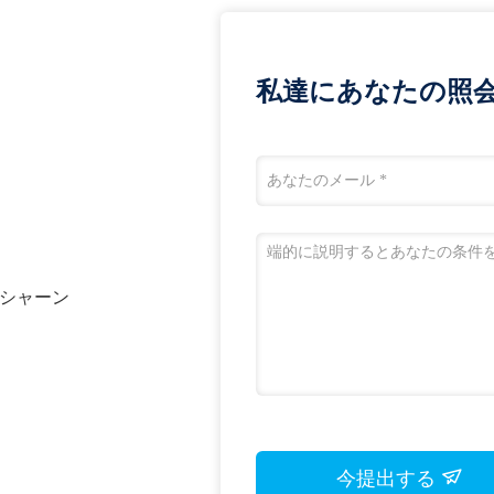
私達にあなたの照
ン市,シャーン
今提出する