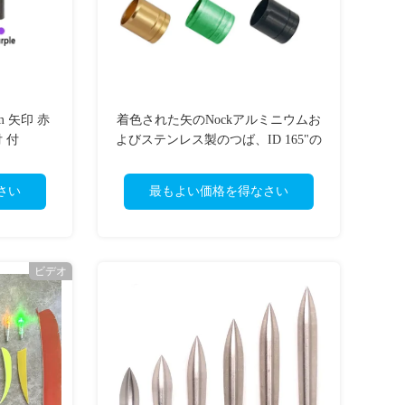
mm 矢印 赤
着色された矢のNockアルミニウムお
付 付
よびステンレス製のつば、ID 165"の
ための保護装置リング、.204"、.245"
4.2mmの5.18mm .6.2mmの矢
さい
最もよい価格を得なさい
ビデオ