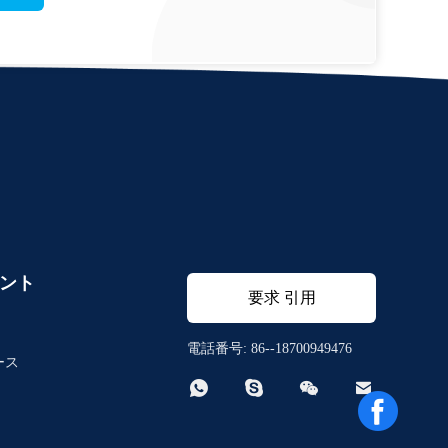
ント
要求 引用
電話番号: 86--18700949476
ース



