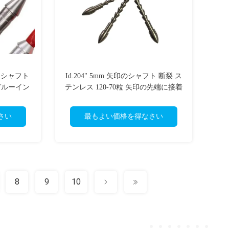
ローシャフト
Id.204" 5mm 矢印のシャフト 断裂 ス
ン グルーイン
テンレス 120-70粒 矢印の先端に接着
剤
さい
最もよい価格を得なさい
8
9
10