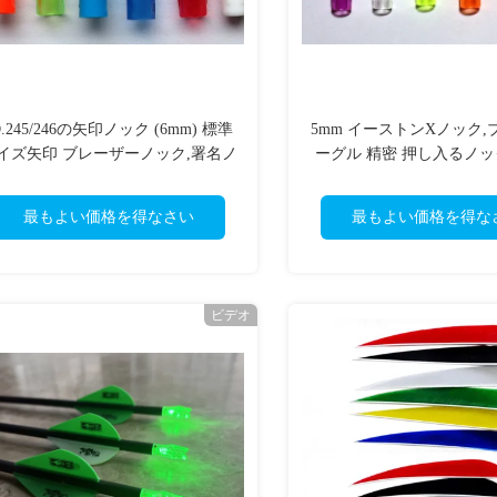
D.245/246の矢印ノック (6mm) 標準
5mm イーストンXノック
イズ矢印 ブレーザーノック,署名ノ
ーグル 精密 押し入るノック 
ック,3Dノック
最もよい価格を得なさい
最もよい価格を得な
ビデオ