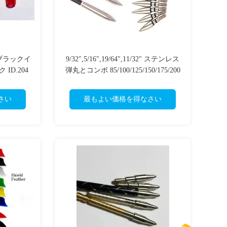
,ブラックイ
9/32",5/16",19/64",11/32" ステンレス
ID.204
弾丸とコンボ 85/100/125/150/175/200
粒子 矢点,尖端,矢先
さい
最もよい価格を得なさい