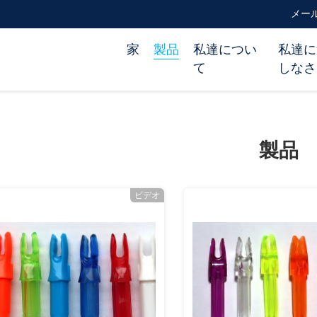
メール m
家
製品
私達につい
私達に
て
しなさ
製品
ビデオ