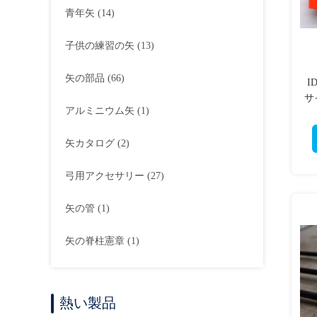
青年矢
(14)
子供の練習の矢
(13)
矢の部品
(66)
I
サ
アルミニウム矢
(1)
矢カタログ
(2)
弓用アクセサリー
(27)
矢の管
(1)
矢の脊柱憲章
(1)
熱い製品