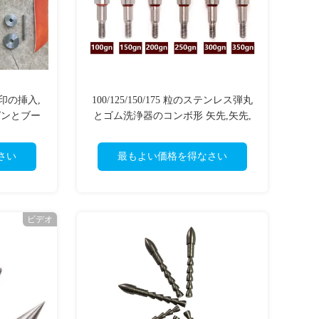
印の挿入,
100/125/150/175 粒のステンレス弾丸
ピンとブー
とゴム洗浄器のコンボ形 矢先,矢先,
量
尖端
さい
最もよい価格を得なさい
ビデオ