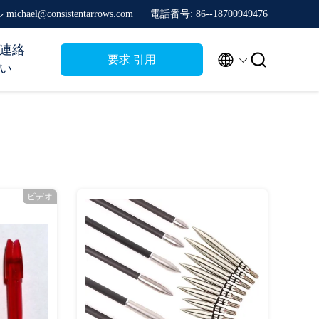
ichael@consistentarrows.com
電話番号: 86--18700949476
連絡


要求 引用
い
ビデオ