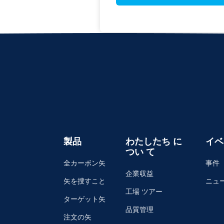
製品
わたしたち に
イベ
つい て
全カーボン矢
事件
企業収益
矢を捜すこと
ニュ
工場 ツアー
ターゲット矢
品質管理
注文の矢