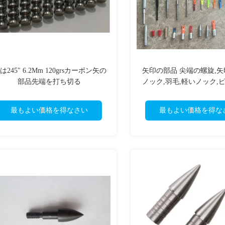
Dは245" 6.2Mm 120grsカーボン矢の
矢印の部品 尖端の螺旋,矢
部品先端を打ち切る
ノック,羽毛,軽いノック,
シング,ノック重
最もよい価格を得なさい
最もよい価格を得な