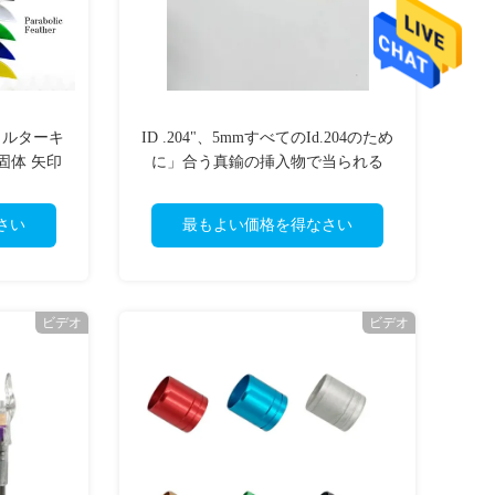
チュラルターキ
ID .204"、5mmすべてのId.204のため
 固体 矢印
に」合う真鍮の挿入物で当られる
100-75の穀物5mmの矢
さい
最もよい価格を得なさい
ビデオ
ビデオ