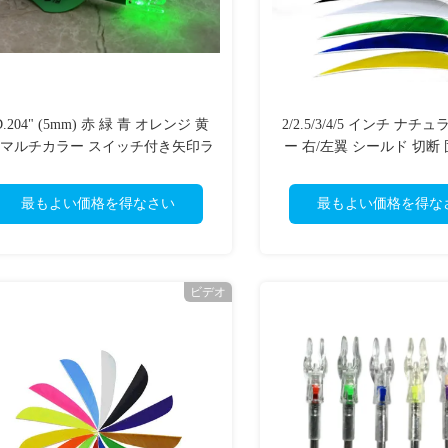
D.204" (5mm) 赤 緑 青 オレンジ 黄
2/2.5/3/4/5 インチ ナ
 マルチカラー スイッチ付き矢印ラ
ー 右/左翼 シールド 切断
イトアップノック 真鍮ボタン
羽
最もよい価格を得なさい
最もよい価格を得な
ビデオ