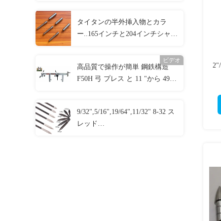
き矢印ライトアップノック 真鍮
ボタン
タイタンの半外挿入物とカラ
ー..165インチと204インチシャフ
トのための袖.
ビデオ
2
高品質で操作が簡単 鋼鉄構造
F50H 弓 プレス と 11 "から 49
"の軸のスパンズとボードを引く
9/32",5/16",19/64",11/32" 8-32 ス
レッド
70/80/90/100/125/150/175/200/250
粒子 螺栓 弾丸とコンボ フィー
ルドポイント