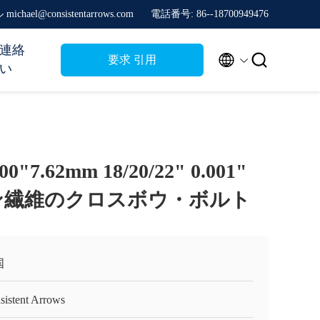
ichael@consistentarrows.com
電話番号: 86--18700949476
連絡


要求 引用
い
"7.62mm 18/20/22" 0.001"
ン繊維のクロスボウ・ボルト
国
sistent Arrows