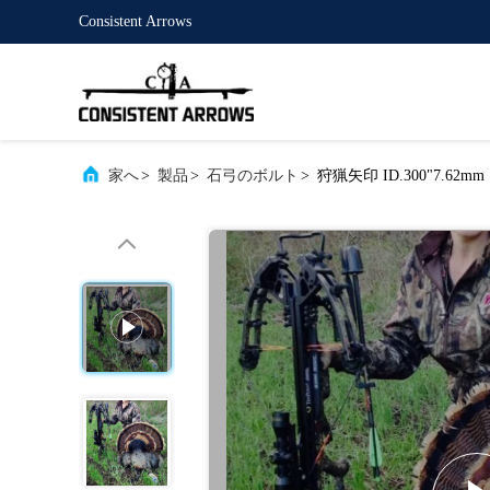
Consistent Arrows
家へ
>
製品
>
石弓のボルト
>
狩猟矢印 ID.300"7.62