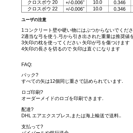
クロスボウ 20
10.0
/-0.006"
0.346
+
クロスボウ 22
10.0
+/-0.006"
0.346
ユーザの注意
1コンクリート壁や硬い物にはぶつからないでくださ
2適当な弓を使う.弓から引き出された重量は推奨値
3矢印の枕を使ってください 矢印が弓を傷つけます
4矢印の長さを切るので 矢印は直ぐになります
FAQ:
パック?
すべての矢は12個同じ重さで詰められています.
ロゴ印刷?
オーダーメイドのロゴを印刷できます.
配達?
DHL エアエクスプレス,または海上輸送で送料..
支払って?
パイパールや銀行送金