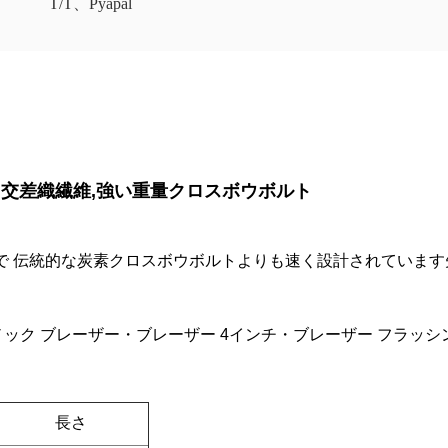
T/T、Pyapal
.001"直さ 交差織繊維,強い重量クロスボウボルト
構造で 伝統的な炭素クロスボウボルトよりも速く設計されていま
ック ブレーザー・ブレーザー 4インチ・ブレーザー フラッシン
長さ