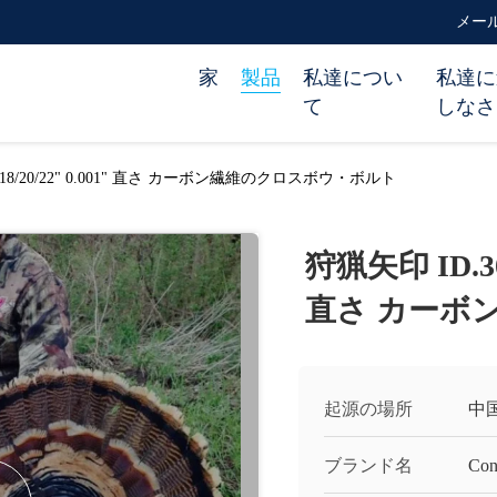
メール m
家
製品
私達につい
私達に
て
しなさ
mm 18/20/22" 0.001" 直さ カーボン繊維のクロスボウ・ボルト
狩猟矢印 ID.300
直さ カーボ
起源の場所
中
ブランド名
Con