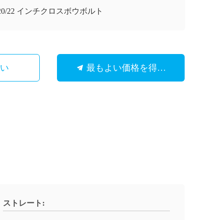
/20/22 インチクロスボウボルト
さい
最もよい価格を得なさい
ストレート: